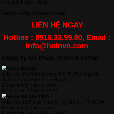
cho quý khách hàng,
Giải pháp và lắp đặt Camera trọn gói
LIÊN HỆ NGAY
Hotline : 0916.33.99.80,
Email :
info@huinvn.com
Công Ty Cổ Phần Thịnh An Phát
Hà Nội:
Add : số 25/45/61 Đường Mễ Trì,Phường Mễ
Trì,Quận Nam Từ Liêm,Hà Nội. .
Email: info@huinvn.com.
Điện thoại: 0916.33.99.80
Hồ Chí Minh :
Add : Số 1AB Cao Thắng – Quận 3 – TP. HCM
Email: info@huinvn.com.
Điện thoại: (+84) 916.33.99.80