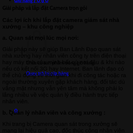
Giỏ hàng /
0
₫
0
Giải pháp và lắp đặt Camera trọn gói
Các lợi ích khi lắp đặt camera giám sát nhà
xưởng – khu công nghiệp
a. Quan sát mọi lúc mọi nơi:
Giải pháp này sẽ giúp Ban Lãnh Đạo quan sát
nhà xưởng hay nhân viên công ty trên điện thoại
hay máy tính của mình bất cứ nơi đâu & khi nào
Chưa có sản phẩm trong giỏ hàng.
nếu có kết nối 3G hay Internet. Ban lãnh đạo có
Quay trở lại cửa hàng
thể chủ động về thời gian khi đi công tác hoặc ra
ngoài thường xuyên gặp khách hàng, đối tác dù
vắng mặt nhưng vẫn yên tâm mà không phải lo
lắng nhiều về việc quản lý điều hành trực tiếp
nhân viên.
0
b. Quản lý nhân viên và công xưởng :
Khi trang bị Camera quan sát trong xưởng sẽ
mang lại hiệu quả cao, đốc thúc công nhân viên