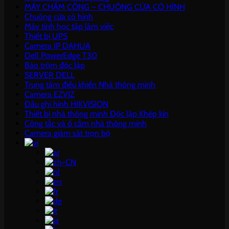
MÁY CHẤM CÔNG – CHUÔNG CỬA CÓ HÌNH
Chuông cửa có hình
Máy tính học tập làm việc
Thiết bị UPS
Camera IP DAHUA
Dell PowerEdge T30
Báo trộm độc lập
SERVER DELL
Trung tâm điều khiển Nhà thông minh
Camera EZVIZ
Đầu ghi hình HIKVISION
Thiết bị nhà thông minh Độc lập Khép kín
Công tắc và ổ cắm nhà thông minh
Camera giám sát trọn bộ