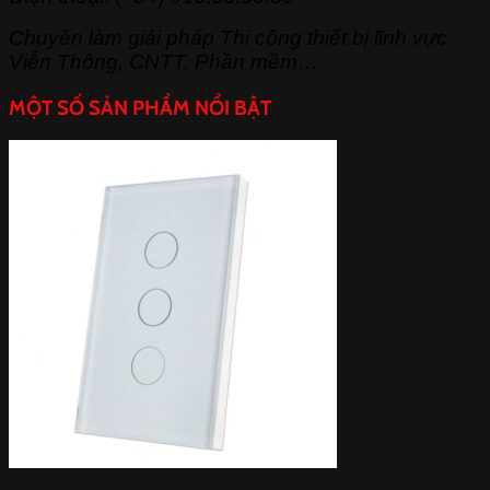
Chuyên làm giải pháp Thi công thiết bị lĩnh vực
Viễn Thông, CNTT, Phần mềm…
MỘT SỐ SẢN PHẨM NỔI BẬT