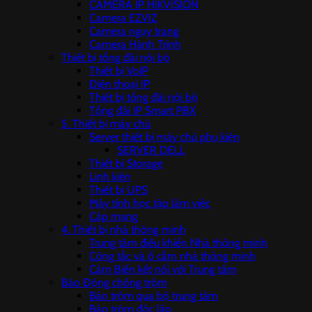
CAMERA IP HIKVISION
Camera EZVIZ
Camera ngụy trang
Camera Hành Trình
Thiết bị tổng đài nội bộ
Thiết bị VoIP
Điện thoại IP
Thiết bị tổng đài nội bộ
Tổng đài IP Smart PBX
5. Thiết bị máy chủ
Server thiết bị máy chủ phụ kiện
SERVER DELL
Thiết bị Storage
Linh kiện
Thiết bị UPS
Máy tính học tập làm việc
Cáp mạng
4. Thiết bị nhà thông minh
Trung tâm điều khiển Nhà thông minh
Công tắc và ổ cắm nhà thông minh
Cảm Biến kết nối với Trung tâm
Báo Động chống trộm
Báo trộm qua bộ trung tâm
Báo trộm độc lập