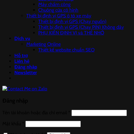
Máy chấm công
Chuông cửa có hình
Thiết bị định vị GPS ô tô xe máy
Thiết bị định vị GPS (Chạy nguồn)
Thiết bị định vị GPS (Chạy PIN) Không dây
PHỤ KIỆN ĐỊNH VỊ và THẺ NHỚ
Dịch vụ
Marketing Online
Thiết kế website chuẩn SEO
Hỗ trợ
Liên hệ
Đăng nhập
Newsletter
Đăng nhập
Tên tài khoản hoặc địa chỉ email
*
Mật khẩu
*