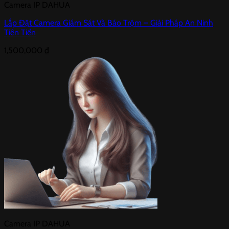
Camera IP DAHUA
Lắp Đặt Camera Giám Sát Và Báo Trộm – Giải Pháp An Ninh
Tiên Tiến
1,500,000
₫
Camera IP DAHUA