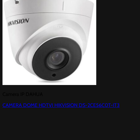
Camera IP DAHUA
CAMERA DOME HDTVI HIKVISION DS-2CE56C0T-IT3