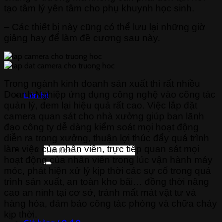
tạo tâm lý yên tâm cho phụ khuynh học sinh.
– Các thiết bị này cũng có thể lưu lại những giờ
giảng hay để làm đề cương sau này.
Trong ngành kinh doanh sản xuất thì rất nhiều
Doanh Nghiệp ứng dụng công nghệ vào công tác
Liên hệ
quản lý, đem lại hiệu quả rất cao. Việc lắp đặt
camera quan sát cho nhà xưởng giúp ban lãnh
đạo công ty dễ dàng kiểm soát mọi hoạt động
diễn ra trong xưởng, thuận lợi thúc đẩy quá trình
làm việc của nhân viên, trực tiếp quan sát mọi
Tìm
kiếm:
hoạt động của nhân viên trong lúc vận hành máy
móc, phát hiện xử lý kịp thời các sự cố trong quá
trình sản xuất, an toàn kho bãi… đồng thời nâng
cao an ninh tại cơ sở, tránh mất mát vật tư và
hàng hóa, đảm bảo công tác phòng và chữa cháy
kịp thời.