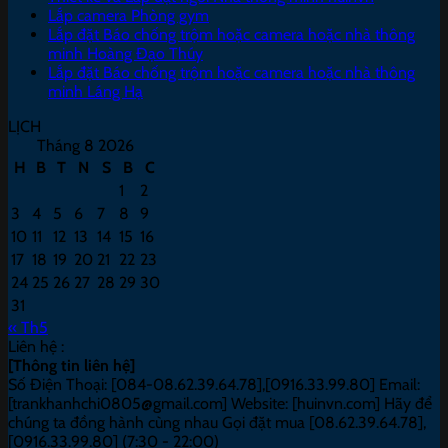
Lắp camera Phòng gym
Lắp đặt Báo chống trộm hoặc camera hoặc nhà thông
minh Hoàng Đạo Thúy
Lắp đặt Báo chống trộm hoặc camera hoặc nhà thông
minh Láng Hạ
LỊCH
Tháng 8 2026
H
B
T
N
S
B
C
1
2
3
4
5
6
7
8
9
10
11
12
13
14
15
16
17
18
19
20
21
22
23
24
25
26
27
28
29
30
31
« Th5
Liên hệ :
[Thông tin liên hệ]
Số Điện Thoại: [084-08.62.39.64.78],[0916.33.99.80] Email:
[trankhanhchi0805@gmail.com] Website: [huinvn.com] Hãy để
chúng ta đồng hành cùng nhau Gọi đặt mua [08.62.39.64.78],
[0916.33.99.80] (7:30 - 22:00)