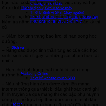
học nào, có tác dụng giúp cho việc dạy và học
Chuông cửa có hình
được tốt hơn.
Thiết bị định vị GPS ô tô xe máy
Thiết bị định vị GPS (Chạy nguồn)
– Giúp loại bỏ các hành vi gian lận trong thi cử,
Thiết bị định vị GPS (Chạy PIN) Không dây
PHỤ KIỆN ĐỊNH VỊ và THẺ NHỚ
kiểm tra nâng cao tính chính xác trong các kỳ thi
cử
– Giảm bớt tình trạng bạo lực, tệ nạn trong học
đường.
Dịch vụ
– Nâng cao được tinh thần tự giác của các học
sinh, sinh viên ít gây ra những sai phạm hơn rất
nhiều
– Hạn chế tình trạng thất thoát tài sản trong
Marketing Online
trường học
Thiết kế website chuẩn SEO
– Nếu những hình ảnh được đưa lên mạng
Internet thông qua thiết bị đầu ghi hoặc card ghi
hình truyền xa qua mạng thì các bậc phụ huynh
cũng có thể trực tiếp theo dõi con em mình khi
Hỗ trợ
chúng ở trường mà không cần phải đến tận nơi