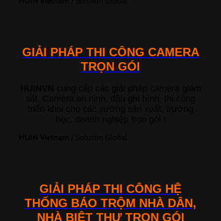
HUIN Vietnam
/
Solution Global
GIẢI PHÁP THI CÔNG CAMERA
TRỌN GÓI
HUINVN
cung cấp các giải pháp camera giám
sát, Camera an ninh, đầu ghi hình, thi công
triển khai cho các xưởng sản xuất, trường
học, doanh nghiệp trọn gói !
HUIN Vietnam
/
Solution Global
GIẢI PHÁP THI CÔNG HỆ
THỐNG BÁO TRỘM NHÀ DÂN,
NHÀ BIỆT THỰ TRỌN GÓI