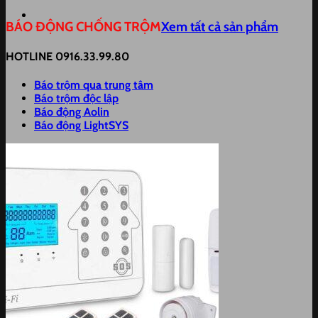
BÁO ĐỘNG CHỐNG TRỘM
Xem tất cả sản phẩm
HOTLINE 0916.33.99.80
Báo trộm qua trung tâm
Báo trộm độc lập
Báo động Aolin
Báo động LightSYS
Trang chủ
Giải pháp