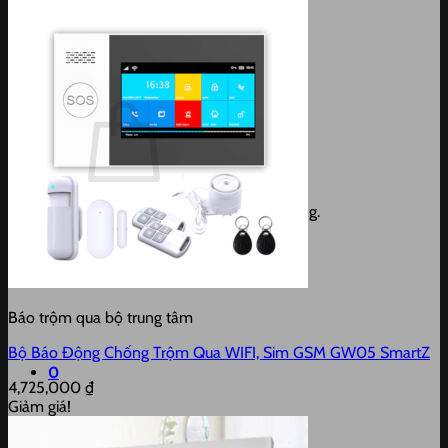
Giỏ hàng /
0
₫
0
Chưa có sản phẩm trong giỏ hàng.
Quay trở lại cửa hàng
Báo trộm qua bộ trung tâm
Bộ Báo Động Chống Trộm Qua WIFI, Sim GSM GW05 SmartZ
0
4,725,000
₫
Giảm giá!