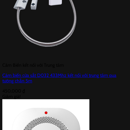
Cảm Biến kết nối với Trung tâm
Cảm biến cửa sắt D032 433Mhz kết nối với trung tâm qua
tường chắn 5m
450,000
₫
Giảm giá!