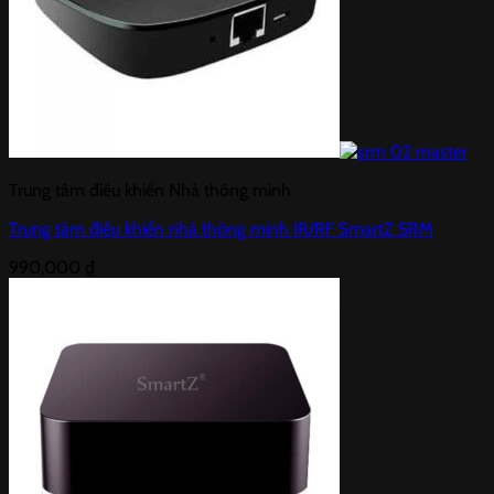
Trung tâm điều khiển Nhà thông minh
Trung tâm điều khiển nhà thông minh IR/RF SmartZ SRM
990,000
₫