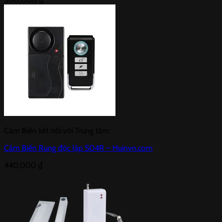
Cảm Biến kết nối với Trung tâm
Cảm Biến Rung độc lập S04R – Huinvn.com
440,000
₫