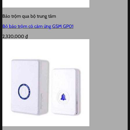
Báo trộm qua bộ trung tâm
Bộ báo trộm có cảm ứng GSM GP01
2,320,000
₫