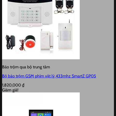
Báo trộm qua bộ trung tâm
Bộ báo trộm GSM phím vật lý 433mhz SmartZ GP05
1,820,000
₫
Giảm giá!