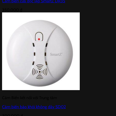
Cảm biến cửa độc lập SmartZ DR35
350,000
₫
Cảm Biến kết nối với Trung tâm
Cảm biến báo khói không dây SD02
300,000
₫