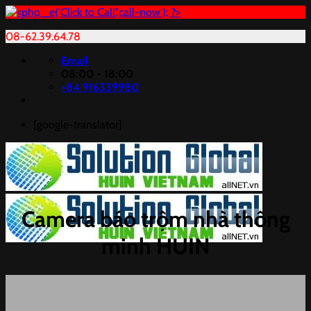
08-62.39.64.78
Chuyển
Email
đến
08:00 - 18:00
nội
+84 916339980
dung
[google-translator]
Camera báo trộm nhà thông
minh HUIN