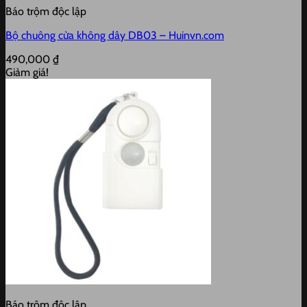
Báo trộm độc lập
Bộ chuông cửa không dây DB03 – Huinvn.com
490,000
₫
Giảm giá!
Báo trộm độc lập