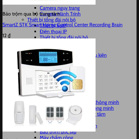
Camera EZVIZ
Camera ngụy trang
Camera Hành Trình
Báo trộm qua bộ trung tâm
Thiết bị tổng đài nội bộ
SmartZ STK Smart Home Control Center Recording Brain
Thiết bị VoIP
Điện thoại IP
12
₫
Thiết bị tổng đài nội bộ
Tổng đài IP Smart PBX
5. Thiết bị máy chủ
Server thiết bị máy chủ phụ kiện
SERVER DELL
Thiết bị Storage
Linh kiện
Thiết bị UPS
Máy tính học tập làm việc
Cáp mạng
4. Thiết bị nhà thông minh
Trung tâm điều khiển Nhà thông minh
Công tắc và ổ cắm nhà thông minh
Cảm Biến kết nối với Trung tâm
Báo Động chống trộm
Báo trộm qua bộ trung tâm
Báo trộm độc lập
Máy chấm công