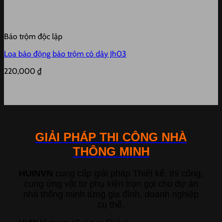
Báo trộm độc lập
Loa báo động báo trộm có dây Jh03
220,000
₫
GIẢI PHÁP THI CÔNG NHÀ
THÔNG MINH
HUINVN
cung cấp giải pháp Thiết kế, thi công,
cung ứng vật tư phụ kiện trọn gọi cho dự án
nhà thông minh từng gia đình, doanh nghiệp
cụ thể.