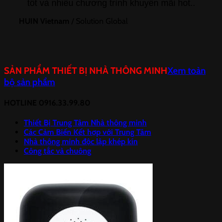
tốt và nhiều chương trình khuyến mãi hot..
HUIN Vietnam
/
Solution Global
SẢN PHẨM THIẾT BỊ NHÀ THÔNG MINH
Xem toàn
bộ sản phẩm
HOTLINE 0916.33.99.80
Thiết Bị Trung Tâm Nhà thông minh
Các Cảm Biến Kết hợp với Trung Tâm
Nhà thông minh độc lập khép kín
Công tắc và chuông