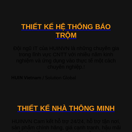
THIẾT KẾ HỆ THỐNG BÁO
TRỘM
Đội ngũ IT của HUINVN là những chuyên gia
trong lĩnh vực CNTT với nhiều năm kinh
nghiệm và ứng dụng vào thực tế một cách
chuyên nghiệp.!
HUIN Vietnam
/
Solution Global
THIẾT KẾ NHÀ THÔNG MINH
HUINVN Cam kết hỗ trợ 24/24, hỗ trợ tận nơi,
sản phẩm chính hãng, giá cạnh tranh, hậu mãi