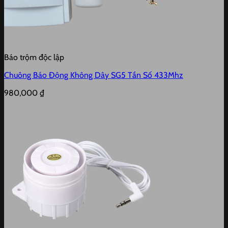
Báo trộm độc lập
Chuông Báo Động Không Dây SG5 Tần Số 433Mhz
980,000
₫