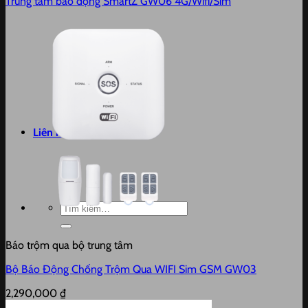
Trung tâm báo động SmartZ GW06 4G/Wifi/Sim
Liên hệ
Tìm
kiếm:
Báo trộm qua bộ trung tâm
Bộ Báo Động Chống Trộm Qua WIFI Sim GSM GW03
2,290,000
₫