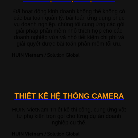
Đã hoạt động kinh doanh không thể không có
các bài toán quản lý, bài toán ứng dụng phục
vụ doanh nghiệp. chúng tôi cung ứng các gói
giải pháp phần mềm nhỏ thích hợp cho các
doanh nghiệp vừa và nhỏ tiết kiệm chi phí và
giải quyết được bài toán phần mềm tối ưu.
HUIN Vietnam
/
Solution Global
THIẾT KẾ HỆ THỐNG CAMERA
HUIN VietNam Thiết kế thi công, cung ứng vật
tư phụ kiện trọn gọi cho từng dự án doanh
nghiệp cụ thể.
HUIN Vietnam
/
Solution Global