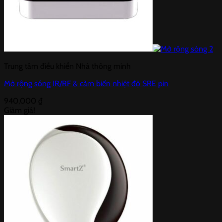
Trung tâm điều khiển Nhà thông minh
Mở rộng sóng IR/RF & cảm biến nhiệt độ SRE pin
940,000
₫
Giảm giá!