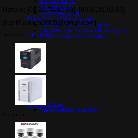
Báo trộm độc lập
Máy chấm công
Hotline: [08.62.74.62.63], [0916,33,99,80]
Chuông cửa có hình
Thiết bị định vị GPS ô tô xe máy
[trankhanhchi0805@gmail.com]
Thiết bị định vị GPS (Chạy nguồn)
Thiết bị định vị GPS (Chạy PIN) Không dây
Danh mục:
Thiết bị UPS
PHỤ KIỆN ĐỊNH VỊ và THẺ NHỚ
Dịch vụ
Marketing Online
Thiết kế website chuẩn SEO
Sản phẩm