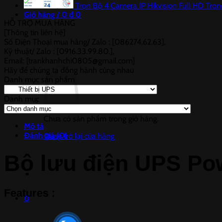
Trọn Bộ 4 Camera IP Hikvision Full HD Tro
Giỏ hàng /
0
₫
0
HỖ TRỢ MUA HÀNG
[Thông tin liên hệ]
Số Điện Thoại mua hàng/ Zalo : [086274.62.63],
Kỹ thuật/ Zalo : [0916.33.99.80.],
Email: [trankhanhchi0805@gmail.com]
Hãy để chúng ta đồng hành cùng nhau
Danh mục sản phẩm
Danh mục
Danh
mục
Chưa có sản phẩm trong giỏ hàng.
Mô tả
Đánh giá (0)
Quay trở lại cửa hàng
Bộ lưu điện UPS P
Features :
0