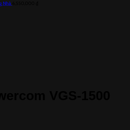
ng Nhà
6,550,000
₫
owercom VGS-1500