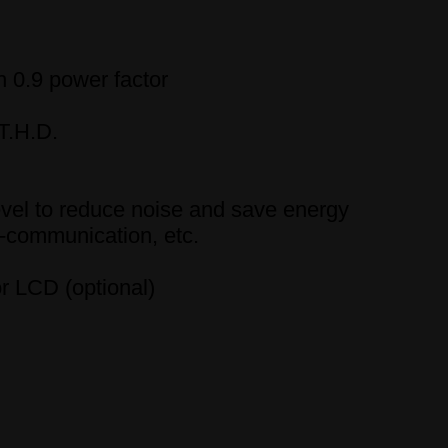
h 0.9 power factor
T.H.D.
evel to reduce noise and save energy
le-communication, etc.
r LCD (optional)