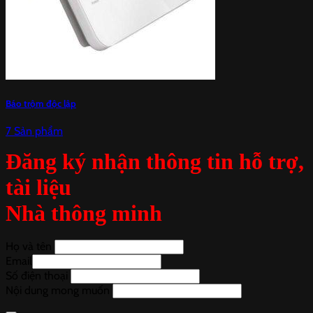
Báo trộm độc lập
7 Sản phẩm
Đăng ký nhận thông tin hỗ trợ,
tài liệu
Nhà thông minh
Họ và tên
Email
Số điện thoại
Nội dung mong muốn