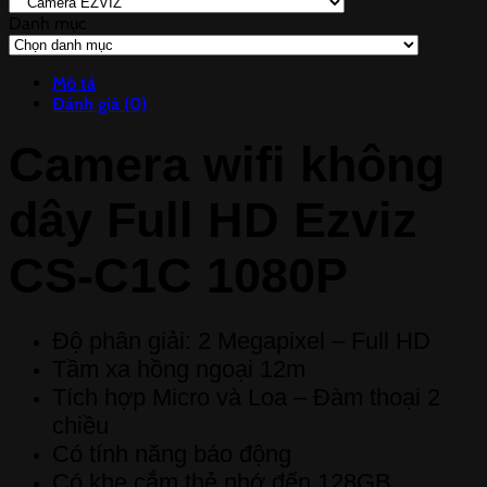
Danh mục
Danh
mục
Mô tả
Đánh giá (0)
Camera wifi không
dây Full HD Ezviz
CS-C1C 1080P
Độ phân giải: 2 Megapixel – Full HD
Tầm xa hồng ngoại 12m
Tích hợp Micro và Loa – Đàm thoại 2
chiều
Có tính năng báo động
Có khe cắm thẻ nhớ đến 128GB