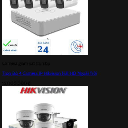
Camera giám sát trọn bộ
Trọn Bộ 4 Camera IP Hikvision Full HD Ngoài Trời
15,000,000
₫