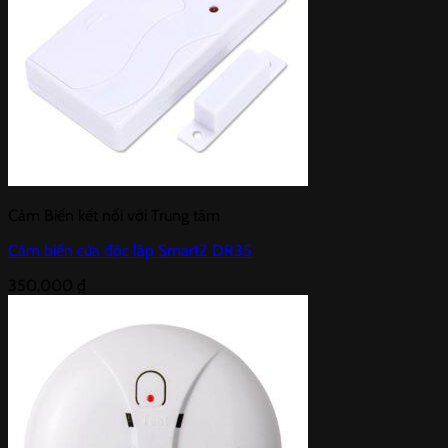
Cảm Biến kết nối với Trung tâm
Cảm biến cửa độc lập SmartZ DR35
350,000
₫