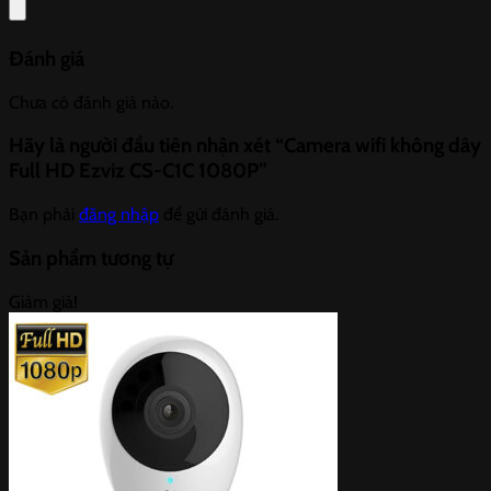
Đánh giá
Chưa có đánh giá nào.
Hãy là người đầu tiên nhận xét “Camera wifi không dây
Full HD Ezviz CS-C1C 1080P”
Bạn phải
đăng nhập
để gửi đánh giá.
Sản phẩm tương tự
Giảm giá!