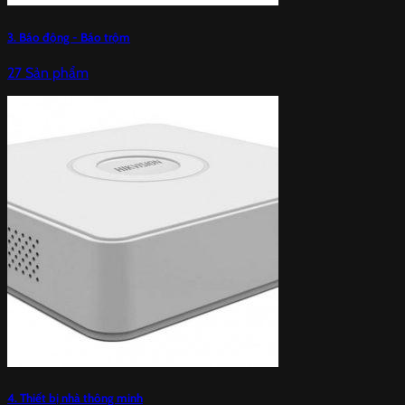
3. Báo động - Báo trộm
27 Sản phẩm
4. Thiết bị nhà thông minh