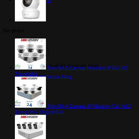
Giỏ hàng /
0
₫
0
lượng
Sản phẩm
Chưa có sản phẩm trong giỏ hàng.
Trọn Bộ 5 Camera Hikvision IP Full HD
Trong Nhà
Quay trở lại cửa hàng
Trọn Bộ 4 Camera IP Hikvision Full Hd 2
Trong Nhà 2 Ngoài Trời
0