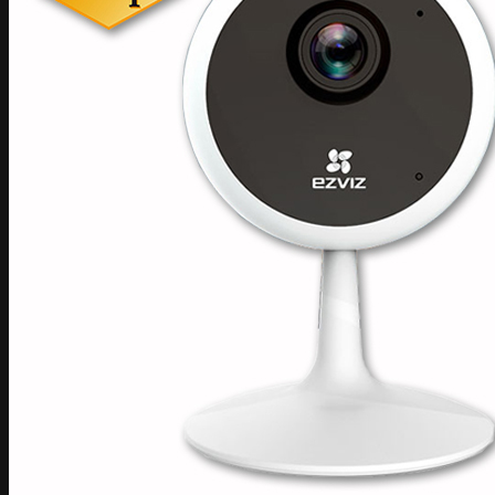
Camera EZVIZ
Camera ngụy trang
Camera Hành Trình
Thiết bị tổng đài nội bộ
Thiết bị VoIP
Điện thoại IP
Thiết bị tổng đài nội bộ
Tổng đài IP Smart PBX
5. Thiết bị máy chủ
Server thiết bị máy chủ phụ kiện
SERVER DELL
Thiết bị Storage
Linh kiện
Thiết bị UPS
Máy tính học tập làm việc
Cáp mạng
4. Thiết bị nhà thông minh
Trung tâm điều khiển Nhà thông minh
Công tắc và ổ cắm nhà thông minh
Cảm Biến kết nối với Trung tâm
Báo Động chống trộm
Báo trộm qua bộ trung tâm
Báo trộm độc lập
Máy chấm công