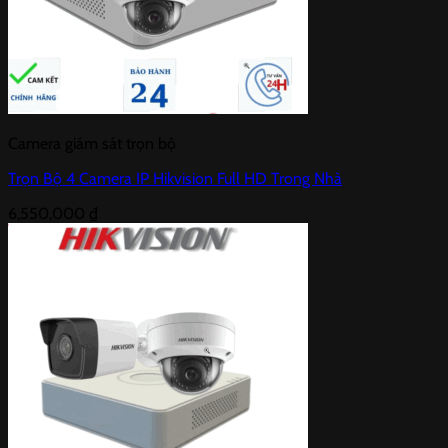
Camera giám sát trọn bộ
Trọn Bộ 4 Camera IP Hikvision Full HD Trong Nhà
6,550,000
₫