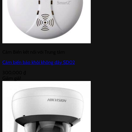
Cảm Biến kết nối với Trung tâm
Cảm biến báo khói không dây SD02
300,000
₫
Giảm giá!