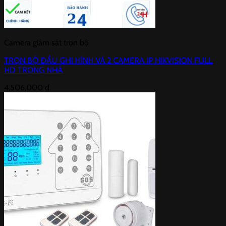
Camera giám sát trọn bộ
TRỌN BỘ ĐẦU GHI HÌNH VÀ 2 CAMERA IP HIKVISION FULL
HD TRONG NHÀ
4,506,000
₫