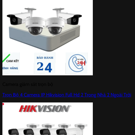
Camera giám sát trọn bộ
Trọn Bộ 4 Camera IP Hikvision Full Hd 2 Trong Nhà 2 Ngoài Trời