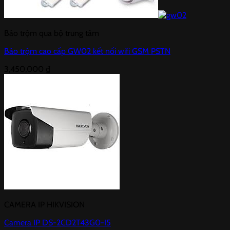
Báo trộm qua bộ trung tâm
Báo trộm cao cấp GW02 kết nối wifi GSM PSTN
3,450,000
₫
CAMERA IP HIKVISION
Camera IP DS-2CD2T43G0-I5