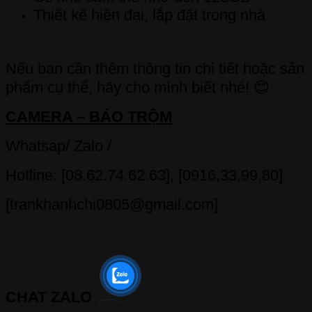
Thiết kế hiện đại, lắp đặt trong nhà
Nếu bạn cần thêm thông tin chi tiết hoặc sản
phẩm cụ thể, hãy cho mình biết nhé! 😊
CAMERA – BÁO TRỘM
Whatsap/ Zalo /
Hotline: [08.62.74.62.63], [0916,33,99,80]
[trankhanhchi0805@gmail.com]
CHAT ZALO