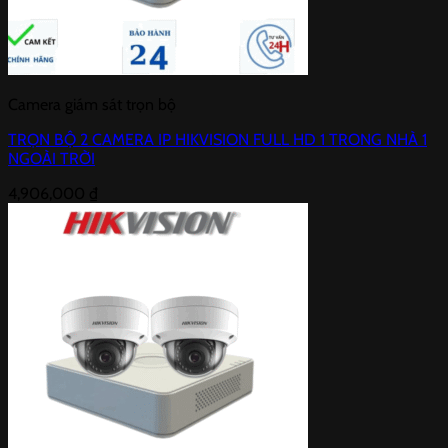
Camera giám sát trọn bộ
TRỌN BỘ 2 CAMERA IP HIKVISION FULL HD 1 TRONG NHÀ 1
NGOÀI TRỜI
4,906,000
₫