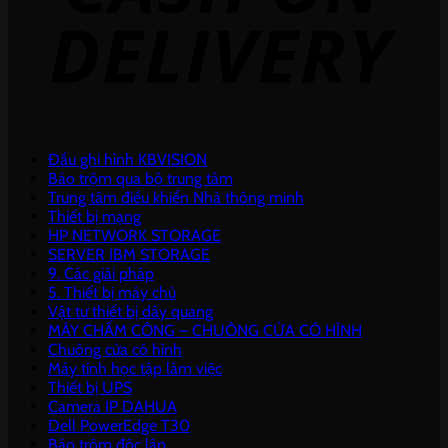
Đầu ghi hình KBVISION
Báo trộm qua bộ trung tâm
Trung tâm điều khiển Nhà thông minh
Thiết bị mạng
HP NETWORK STORAGE
SERVER IBM STORAGE
9. Các giải pháp
5. Thiết bị máy chủ
Vật tư thiết bị dây quang
MÁY CHẤM CÔNG – CHUÔNG CỬA CÓ HÌNH
Chuông cửa có hình
Máy tính học tập làm việc
Thiết bị UPS
Camera IP DAHUA
Dell PowerEdge T30
Báo trộm độc lập