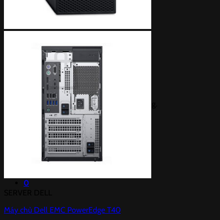
Giỏ hàng /
0
₫
0
Chưa có sản phẩm trong giỏ hàng.
Quay trở lại cửa hàng
0
SERVER DELL
Máy chủ Dell EMC PowerEdge T40