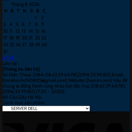
Tháng 8 2026
H
B
T
N
S
B
C
1
2
3
4
5
6
7
8
9
10
11
12
13
14
15
16
17
18
19
20
21
22
23
24
25
26
27
28
29
30
31
« Th5
Liên hệ :
[Thông tin liên hệ]
Số Điện Thoại: [084-08.62.39.64.78],[0916.33.99.80] Email:
[trankhanhchi0805@gmail.com] Website: [huinvn.com] Hãy để
chúng ta đồng hành cùng nhau Gọi đặt mua [08.62.39.64.78],
[0916.33.99.80] (7:30 - 22:00)
68 Cầu Giấy Hà Nội
Danh mục sản phẩm