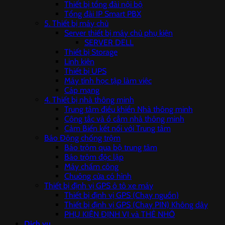
Thiết bị tổng đài nội bộ
Tổng đài IP Smart PBX
5. Thiết bị máy chủ
Server thiết bị máy chủ phụ kiện
SERVER DELL
Thiết bị Storage
Linh kiện
Thiết bị UPS
Máy tính học tập làm việc
Cáp mạng
4. Thiết bị nhà thông minh
Trung tâm điều khiển Nhà thông minh
Công tắc và ổ cắm nhà thông minh
Cảm Biến kết nối với Trung tâm
Báo Động chống trộm
Báo trộm qua bộ trung tâm
Báo trộm độc lập
Máy chấm công
Chuông cửa có hình
Thiết bị định vị GPS ô tô xe máy
Thiết bị định vị GPS (Chạy nguồn)
Thiết bị định vị GPS (Chạy PIN) Không dây
PHỤ KIỆN ĐỊNH VỊ và THẺ NHỚ
Dịch vụ