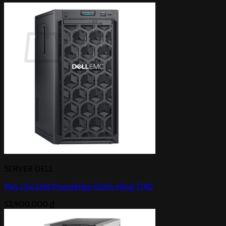
Giỏ hàng
Chưa có sản phẩm trong giỏ hàng.
Quay trở lại cửa hàng
SERVER DELL
Máy Chủ Dell PowerEdge Chính Hãng T140
52,900,000
₫