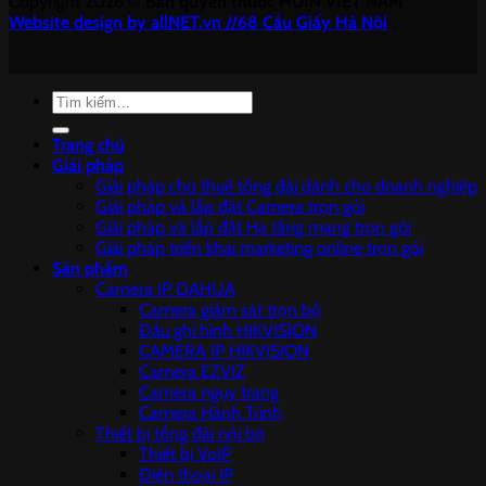
Copyright 2026 ©
Bản quyền thuộc HUIN VIỆT NAM
Website design by allNET.vn //68 Cầu Giấy Hà Nội
Tìm
kiếm:
Trang chủ
Giải pháp
Giải pháp cho thuê tổng đài dành cho doanh nghiệp
Giải pháp và lắp đặt Camera trọn gói
Giải pháp và lắp đặt Hạ tầng mạng trọn gói
Giải pháp triển khai marketing online trọn gói
Sản phẩm
Camera IP DAHUA
Camera giám sát trọn bộ
Đầu ghi hình HIKVISION
CAMERA IP HIKVISION
Camera EZVIZ
Camera ngụy trang
Camera Hành Trình
Thiết bị tổng đài nội bộ
Thiết bị VoIP
Điện thoại IP