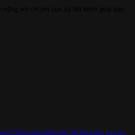
 năng với chi phí cực kỳ tiết kiệm giúp bạn
martZ STK Trung Tâm Điều Khiển Nhà Thông Minh
,
trung tâm