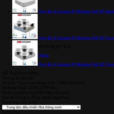
Trọn Bộ 4 Camera IP Hikvision Full HD Ngoà
Giỏ hàng
Trọn Bộ 4 Camera IP Hikvision Full HD Tro
Chưa có sản phẩm trong giỏ hàng.
Quay trở lại cửa hàng
Trọn Bộ 4 Camera IP Hikvision Full HD Tro
HỖ TRỢ MUA HÀNG
[Thông tin liên hệ]
Số Điện Thoại mua hàng/ Zalo : [086274.62.63],
Kỹ thuật/ Zalo : [0916.33.99.80.],
Email: [trankhanhchi0805@gmail.com]
Hãy để chúng ta đồng hành cùng nhau
Danh mục sản phẩm
Danh mục