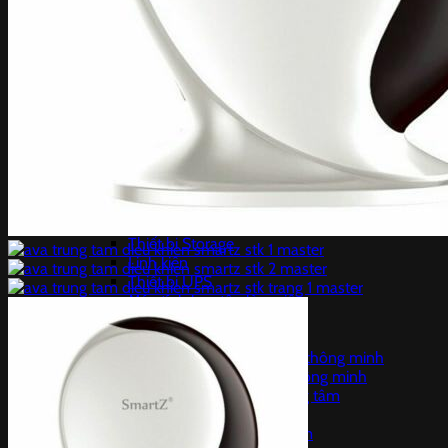
CAMERA IP HIKVISION
Camera EZVIZ
Camera ngụy trang
Camera Hành Trình
Thiết bị tổng đài nội bộ
Thiết bị VoIP
Điện thoại IP
Thiết bị tổng đài nội bộ
Tổng đài IP Smart PBX
5. Thiết bị máy chủ
Server thiết bị máy chủ phụ kiện
SERVER DELL
Thiết bị Storage
Linh kiện
Thiết bị UPS
Máy tính học tập làm việc
Cáp mạng
4. Thiết bị nhà thông minh
Trung tâm điều khiển Nhà thông minh
Công tắc và ổ cắm nhà thông minh
Cảm Biến kết nối với Trung tâm
Báo Động chống trộm
Báo trộm qua bộ trung tâm