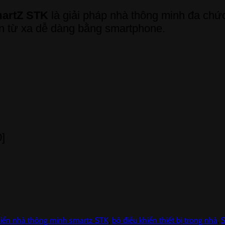
martZ STK
là giải pháp nhà thông minh đa chức
iện từ xa dễ dàng bằng smartphone.
]
hiển nhà thông minh smartz STK
,
bộ điều khiển thiết bị trong nhà
,
S