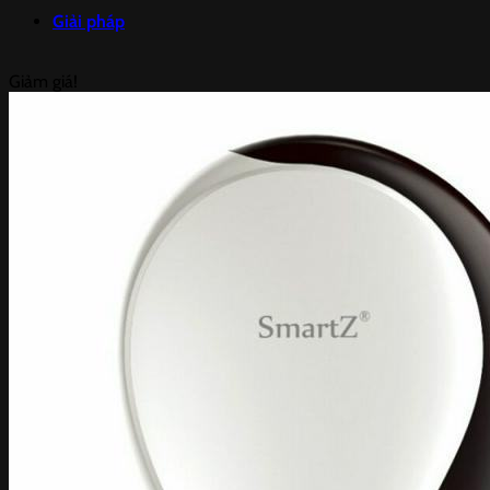
Giải pháp
Giảm giá!
Giải pháp cho thuê tổng đài dành cho doanh nghiệp
Giải pháp và lắp đặt Camera trọn gói
Giải pháp và lắp đặt Hạ tầng mạng trọn gói
Giải pháp triển khai marketing online trọn gói
Sản phẩm
Camera IP DAHUA
Camera giám sát trọn bộ
Đầu ghi hình HIKVISION