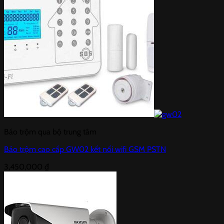
Báo trộm qua bộ trung tâm
Báo trộm cao cấp GW02 kết nối wifi GSM PSTN
3,450,000
₫