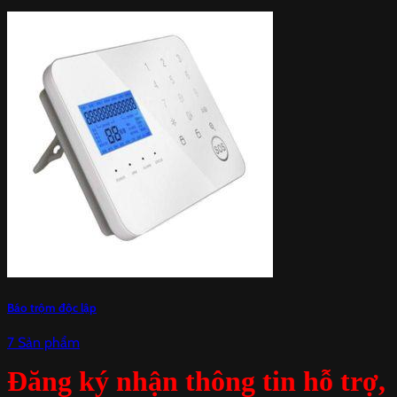
Báo trộm độc lập
7 Sản phẩm
Đăng ký nhận thông tin hỗ trợ,