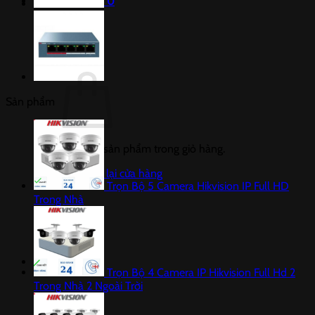
Giỏ hàng /
0
₫
0
Sản phẩm
Chưa có sản phẩm trong giỏ hàng.
Quay trở lại cửa hàng
Trọn Bộ 5 Camera Hikvision IP Full HD
Trong Nhà
0
Trọn Bộ 4 Camera IP Hikvision Full Hd 2
Trong Nhà 2 Ngoài Trời