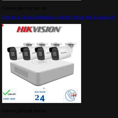
Camera giám sát trọn bộ
Trọn Bộ 4 Camera IP Hikvision Full Hd 2 Trong Nhà 2 Ngoài Trời
Camera giám sát trọn bộ