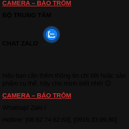
CAMERA – BÁO TRỘM
BỘ TRUNG TÂM
CHAT ZALO
Nếu bạn cần thêm thông tin chi tiết hoặc sản
phẩm cụ thể, hãy cho mình biết nhé! 😊
CAMERA – BÁO TRỘM
Whatsap/ Zalo /
Hotline: [08.62.74.62.63], [0916,33,99,80]