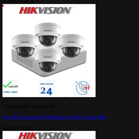
15,000,000
₫
Camera giám sát trọn bộ
Trọn Bộ 4 Camera IP Hikvision Full HD Trong Nhà
6,550,000
₫