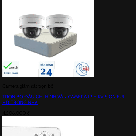
Camera giám sát trọn bộ
TRỌN BỘ ĐẦU GHI HÌNH VÀ 2 CAMERA IP HIKVISION FULL
HD TRONG NHÀ
4,506,000
₫