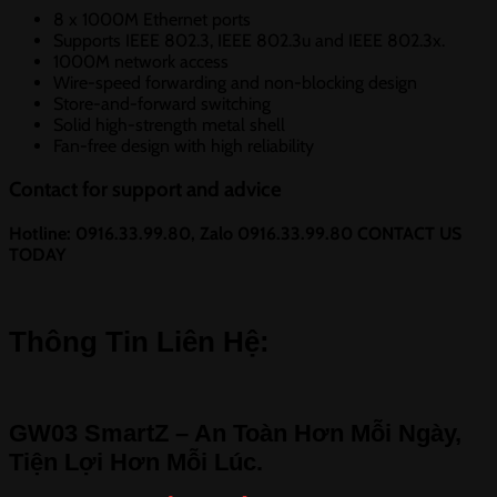
8 x 1000M Ethernet ports
Supports IEEE 802.3, IEEE 802.3u and IEEE 802.3x.
1000M network access
Wire-speed forwarding and non-blocking design
Store-and-forward switching
Solid high-strength metal shell
Fan-free design with high reliability
Contact for support and advice
Hotline: 0916.33.99.80,
Zalo 0916.33.99.80
CONTACT US
TODAY
Thông Tin Liên Hệ:
GW03 SmartZ – An Toàn Hơn Mỗi Ngày,
Tiện Lợi Hơn Mỗi Lúc.