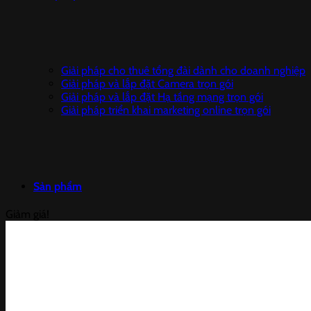
Giải pháp cho thuê tổng đài dành cho doanh nghiệp
Giải pháp và lắp đặt Camera trọn gói
Giải pháp và lắp đặt Hạ tầng mạng trọn gói
Giải pháp triển khai marketing online trọn gói
Sản phẩm
Giảm giá!
Camera IP DAHUA
Camera giám sát trọn bộ
Đầu ghi hình HIKVISION
CAMERA IP HIKVISION