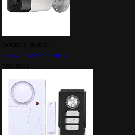
CAMERA IP HIKVISION
Camera IP DS-2CD2T43G0-I5
2,200,000
₫