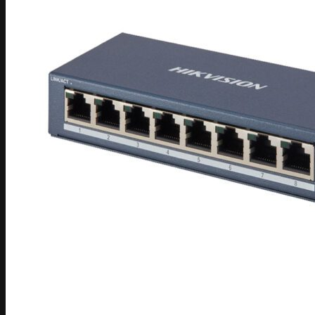
Camera EZVIZ
Camera ngụy trang
Camera Hành Trình
Thiết bị tổng đài nội bộ
Thiết bị VoIP
Điện thoại IP
Thiết bị tổng đài nội bộ
Tổng đài IP Smart PBX
5. Thiết bị máy chủ
Server thiết bị máy chủ phụ kiện
SERVER DELL
Thiết bị Storage
Linh kiện
Thiết bị UPS
Máy tính học tập làm việc
Cáp mạng
4. Thiết bị nhà thông minh
Trung tâm điều khiển Nhà thông minh
Công tắc và ổ cắm nhà thông minh
Cảm Biến kết nối với Trung tâm
Báo Động chống trộm
Báo trộm qua bộ trung tâm
Báo trộm độc lập
Máy chấm công