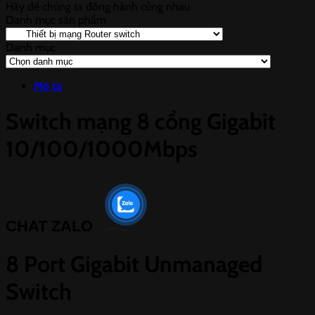
Hãy để chúng ta đồng hành cùng nhau
Danh mục sản phẩm
Danh mục
Danh
mục
Mô tả
Switch mạng 8 cổng Gigabit
10/100/1000Mbps
CHAT ZALO
8 Port Gigabit Unmanaged
Switch