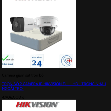
Camera giám sát trọn bộ
TRỌN BỘ 2 CAMERA IP HIKVISION FULL HD 1 TRONG NHÀ 1
NGOÀI TRỜI
4,906,000
₫