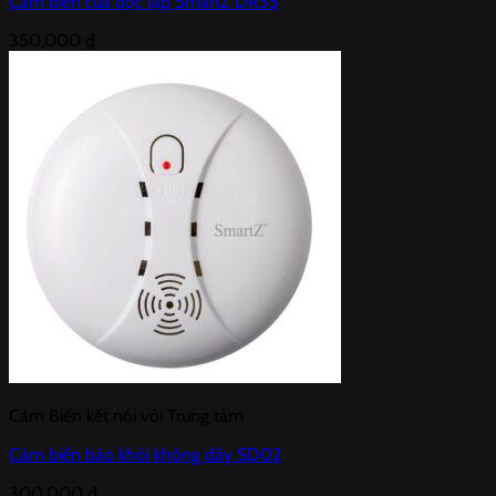
Cảm biến cửa độc lập SmartZ DR35
350,000
₫
Cảm Biến kết nối với Trung tâm
Cảm biến báo khói không dây SD02
300,000
₫