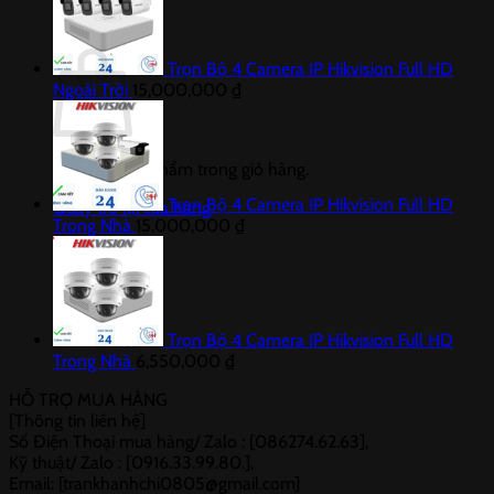
Giỏ hàng
Trọn Bộ 4 Camera IP Hikvision Full HD
Ngoài Trời
15,000,000
₫
Chưa có sản phẩm trong giỏ hàng.
Trọn Bộ 4 Camera IP Hikvision Full HD
Quay trở lại cửa hàng
Trong Nhà
15,000,000
₫
Trọn Bộ 4 Camera IP Hikvision Full HD
Trong Nhà
6,550,000
₫
HỖ TRỢ MUA HÀNG
[Thông tin liên hệ]
Số Điện Thoại mua hàng/ Zalo : [086274.62.63],
Kỹ thuật/ Zalo : [0916.33.99.80.],
Email: [trankhanhchi0805@gmail.com]