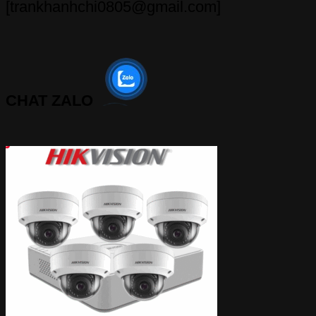
[trankhanhchi0805@gmail.com]
CHAT ZALO