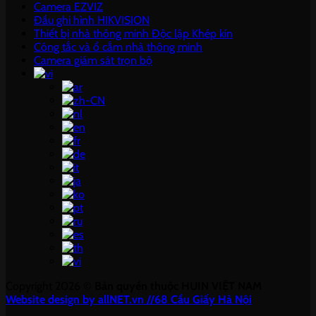
Camera EZVIZ
Đầu ghi hình HIKVISION
Thiết bị nhà thông minh Độc lập Khép kín
Công tắc và ổ cắm nhà thông minh
Camera giám sát trọn bộ
Copyright 2026 ©
Bản quyền thuộc HUIN VIỆT NAM
Website design by allNET.vn //68 Cầu Giấy Hà Nội