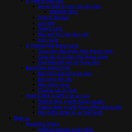
5. Thiết bị máy chủ
Server thiết bị máy chủ phụ kiện
SERVER DELL
Thiết bị Storage
Linh kiện
Thiết bị UPS
Máy tính học tập làm việc
Cáp mạng
4. Thiết bị nhà thông minh
Trung tâm điều khiển Nhà thông minh
Công tắc và ổ cắm nhà thông minh
Cảm Biến kết nối với Trung tâm
Báo Động chống trộm
Báo trộm qua bộ trung tâm
Báo trộm độc lập
Máy chấm công
Chuông cửa có hình
Thiết bị định vị GPS ô tô xe máy
Thiết bị định vị GPS (Chạy nguồn)
Thiết bị định vị GPS (Chạy PIN) Không dây
PHỤ KIỆN ĐỊNH VỊ và THẺ NHỚ
Dịch vụ
Marketing Online
Thiết kế website chuẩn SEO