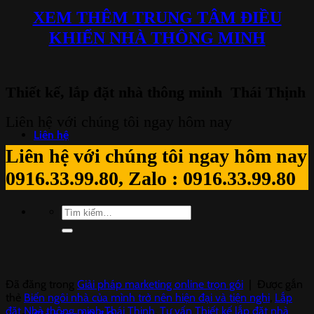
XEM THÊM TRUNG TÂM ĐIỀU
KHIỂN NHÀ THÔNG MINH
Thiết kế, lắp đặt nhà thông minh Thái Th
ịnh
Liên hệ với chúng tôi ngay hôm nay
Liên hệ
Liên hệ với chúng tôi ngay hôm nay
0916.33.99.80, Zalo : 0916.33.99.80
Tìm
kiếm:
Đã đăng trong
Giải pháp marketing online trọn gói
|
Được gắn
thẻ
Biến ngôi nhà của mình trở nên hiện đại và tiện nghi
,
Lắp
đặt Nhà thông minh Thái Thịnh
,
Tư vấn Thiết kế lắp đặt nhà