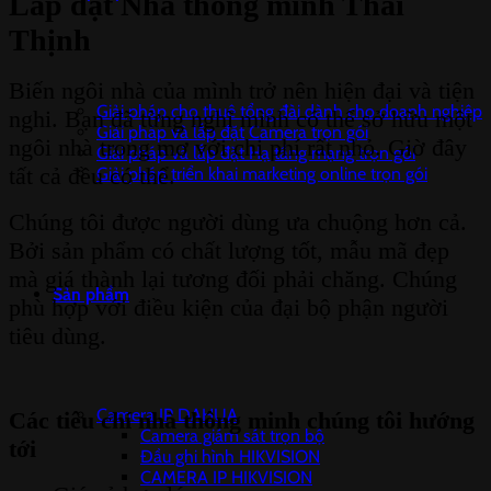
Lắp đặt Nhà thông minh Thái
Thịnh
Biến ngôi nhà của mình trở nên hiện đại và tiện
Giải pháp cho thuê tổng đài dành cho doanh nghiệp
nghi. Bạn đã từng nghĩ mình có thể sở hữu một
Giải pháp và lắp đặt Camera trọn gói
ngôi nhà trong mơ với chi phí rất nhỏ. Giờ đây
Giải pháp và lắp đặt Hạ tầng mạng trọn gói
tất cả đều có thể.
Giải pháp triển khai marketing online trọn gói
Chúng tôi được người dùng ưa chuộng hơn cả.
Bởi sản phẩm có chất lượng tốt, mẫu mã đẹp
mà giá thành lại tương đối phải chăng. Chúng
Sản phẩm
phù hợp với điều kiện của đại bộ phận người
tiêu dùng.
Camera IP DAHUA
Các tiêu chí nhà thông minh chúng tôi hướng
Camera giám sát trọn bộ
tới
Đầu ghi hình HIKVISION
CAMERA IP HIKVISION