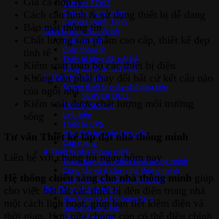
Giá cả hợp lý
Camera EZVIZ
Camera ngụy trang
Cách cấu hình & sử dụng thiết bị dễ dang
Camera Hành Trình
Bảo mật thông tin
Thiết bị tổng đài nội bộ
Chất lượng sản phẩm cao cấp, thiết kế đẹp
Thiết bị VoIP
Điện thoại IP
tinh tế
Thiết bị tổng đài nội bộ
Kiểm soát toàn bộ các thiết bị điện
Tổng đài IP Smart PBX
Không cần phải thay đổi bất cứ kết cấu nào
5. Thiết bị máy chủ
Server thiết bị máy chủ phụ kiện
của ngôi nhà
SERVER DELL
Kiểm soát được chất lượng môi trường
Thiết bị Storage
Linh kiện
sống
Thiết bị UPS
Máy tính học tập làm việc
Tư vấn Thiết kế lắp đặt nhà thông minh
Cáp mạng
4. Thiết bị nhà thông minh
Liên hệ với chúng tôi ngay hôm nay
Trung tâm điều khiển Nhà thông minh
Công tắc và ổ cắm nhà thông minh
Hệ thống chiếu sáng cho nhà thông minh
giúp
Cảm Biến kết nối với Trung tâm
Báo Động chống trộm
cho việc bật tắt các thiết bị đèn điện trong nhà
Báo trộm qua bộ trung tâm
một cách linh hoạt, giúp bạn tiết kiệm điện và
Báo trộm độc lập
thời gian. Hơn nữa chúng còn có thể điều chỉnh
Máy chấm công