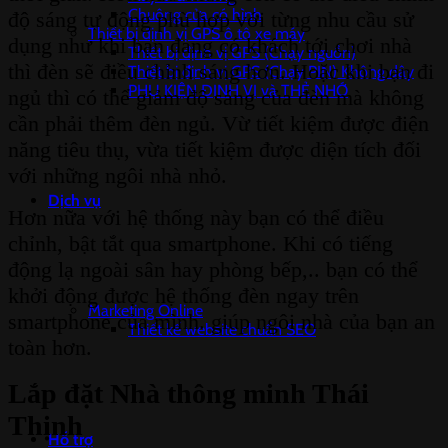
Chuông cửa có hình
độ sáng tự động phù hợp với từng nhu cầu sử
Thiết bị định vị GPS ô tô xe máy
dụng như khi bạn đang có khách tới chơi nhà
Thiết bị định vị GPS (Chạy nguồn)
thì đèn sẽ điều chỉnh sáng hơn. Hoặc khi bạn đi
Thiết bị định vị GPS (Chạy PIN) Không dây
PHỤ KIỆN ĐỊNH VỊ và THẺ NHỚ
ngủ thì có thể giảm độ sáng của đèn mà không
cần phải thêm đèn ngủ. Vừ tiết kiệm được điện
năng tiêu thụ, vừa tiết kiệm được diện tích đối
với những ngôi nhà nhỏ.
Dịch vụ
Hơn nữa với hệ thống này bạn có thể điều
chỉnh, bật tắt qua smartphone. Khi có tiếng
động lạ ngoài sân hay phòng bếp,.. bạn có thể
khởi động được hệ thống đèn ngay trên
Marketing Online
smartphone của mình. giúp ngôi nhà của bạn an
Thiết kế website chuẩn SEO
toàn hơn.
Lắp đặt Nhà thông minh Thái
Thịnh
Hỗ trợ