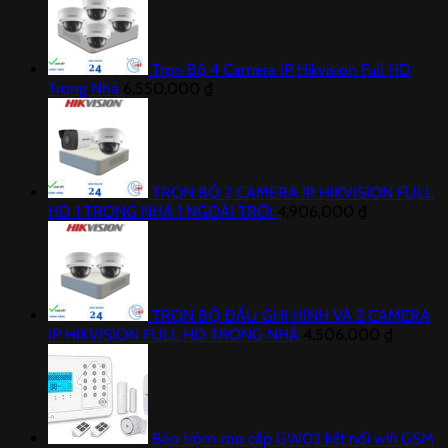
Trọn Bộ 4 Camera IP Hikvision Full HD
Trong Nhà
6,550,000
₫
TRỌN BỘ 2 CAMERA IP HIKVISION FULL
HD 1 TRONG NHÀ 1 NGOÀI TRỜI
4,906,000
₫
TRỌN BỘ ĐẦU GHI HÌNH VÀ 2 CAMERA
IP HIKVISION FULL HD TRONG NHÀ
4,506,000
₫
Báo trộm cao cấp GW02 kết nối wifi GSM