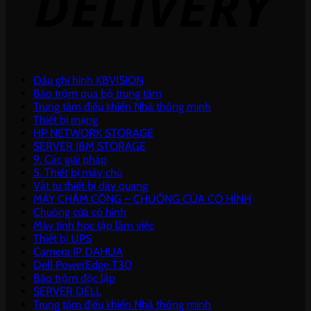
Đầu ghi hình KBVISION
Báo trộm qua bộ trung tâm
Trung tâm điều khiển Nhà thông minh
Thiết bị mạng
HP NETWORK STORAGE
SERVER IBM STORAGE
9. Các giải pháp
5. Thiết bị máy chủ
Vật tư thiết bị dây quang
MÁY CHẤM CÔNG – CHUÔNG CỬA CÓ HÌNH
Chuông cửa có hình
Máy tính học tập làm việc
Thiết bị UPS
Camera IP DAHUA
Dell PowerEdge T30
Báo trộm độc lập
SERVER DELL
Trung tâm điều khiển Nhà thông minh