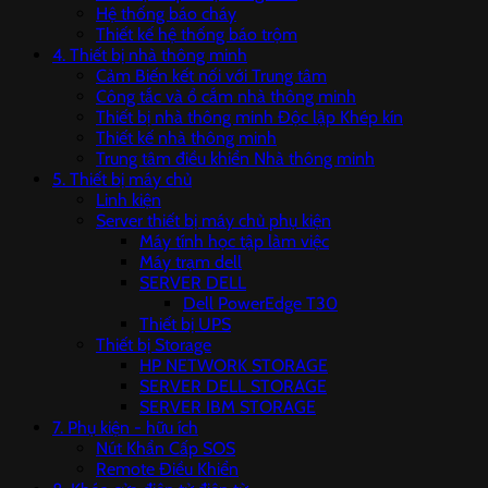
Hệ thống báo cháy
Thiết kế hệ thống báo trộm
4. Thiết bị nhà thông minh
Cảm Biến kết nối với Trung tâm
Công tắc và ổ cắm nhà thông minh
Thiết bị nhà thông minh Độc lập Khép kín
Thiết kế nhà thông minh
Trung tâm điều khiển Nhà thông minh
5. Thiết bị máy chủ
Linh kiện
Server thiết bị máy chủ phụ kiện
Máy tính học tập làm việc
Máy trạm dell
SERVER DELL
Dell PowerEdge T30
Thiết bị UPS
Thiết bị Storage
HP NETWORK STORAGE
SERVER DELL STORAGE
SERVER IBM STORAGE
7. Phụ kiện - hữu ích
Nút Khẩn Cấp SOS
Remote Điều Khiển