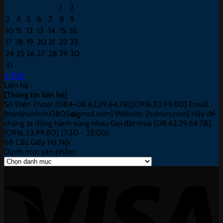
1
2
3
4
5
6
7
8
9
10
11
12
13
14
15
16
17
18
19
20
21
22
23
24
25
26
27
28
29
30
31
« Th5
Liên hệ :
[Thông tin liên hệ]
Số Điện Thoại: [084-08.62.39.64.78],[0916.33.99.80] Email:
[trankhanhchi0805@gmail.com] Website: [huinvn.com] Hãy để
chúng ta đồng hành cùng nhau Gọi đặt mua [08.62.39.64.78],
[0916.33.99.80] (7:30 - 22:00)
68 Cầu Giấy Hà Nội
Danh mục sản phẩm