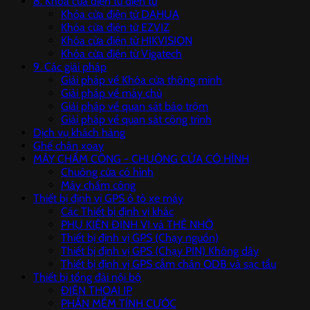
8. Khóa cửa điện tử điện từ
Khóa cửa điện tử DAHUA
Khóa cửa điện tử EZVIZ
Khóa cửa điện từ HIKVISION
Khóa cửa điện từ Vigatech
9. Các giải pháp
Giải pháp về Khóa cửa thông minh
Giải pháp về máy chủ
Giải pháp về quan sát báo trộm
Giải pháp về quan sát công trình
Dịch vụ khách hàng
Ghế chân xoay
MÁY CHẤM CÔNG - CHUÔNG CỬA CÓ HÌNH
Chuông cửa có hình
Máy chấm công
Thiết bị định vị GPS ô tô xe máy
Các Thiết bị định vị khác
PHỤ KIỆN ĐỊNH VỊ và THẺ NHỚ
Thiết bị định vị GPS (Chạy nguồn)
Thiết bị định vị GPS (Chạy PIN) Không dây
Thiết bị định vị GPS cắm chân ODB và sạc tẩu
Thiết bị tổng đài nội bộ
ĐIỆN THOẠI IP
PHẦN MỀM TÍNH CƯỚC