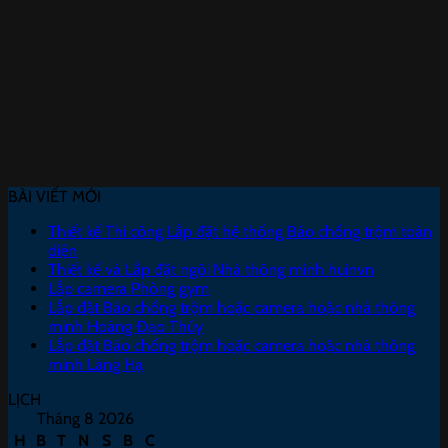
BÀI VIẾT MỚI
Thiết kế Thi công Lắp đặt hệ thống Báo chống trộm toàn
diện
Thiết kế và Lắp đặt ngôi Nhà thông minh huinvn
Lắp camera Phòng gym
Lắp đặt Báo chống trộm hoặc camera hoặc nhà thông
minh Hoàng Đạo Thúy
Lắp đặt Báo chống trộm hoặc camera hoặc nhà thông
minh Láng Hạ
LỊCH
Tháng 8 2026
H
B
T
N
S
B
C