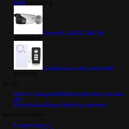
PSTN
3,450,000
₫
Camera IP DS-2CD2T43G0-I5
2,200,000
₫
Cảm biến cửa độc lập SmartZ DR35
350,000
₫
Bài Viết
Thiết kế Thi công Lắp đặt hệ thống Báo chống trộm toàn
diện
Thiết kế và Lắp đặt ngôi Nhà thông minh huinvn
Danh mục sản phẩm
1. Camera quan sát