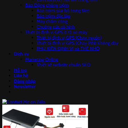
Báo Động chống trộm
Báo trộm qua bộ trung tâm
Báo trộm độc lập
Máy chấm công
Chuông cửa có hình
Thiết bị định vị GPS ô tô xe máy
Thiết bị định vị GPS (Chạy nguồn)
Thiết bị định vị GPS (Chạy PIN) Không dây
PHỤ KIỆN ĐỊNH VỊ và THẺ NHỚ
Dịch vụ
Marketing Online
Thiết kế website chuẩn SEO
Hỗ trợ
Liên hệ
Đăng nhập
Newsletter