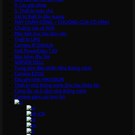
9. Các giải pháp
5. Thiết bị máy chủ
Vật tư thiết bị dây quang
MÁY CHẤM CÔNG – CHUÔNG CỬA CÓ HÌNH
Chuông cửa có hình
Máy tính học tập làm việc
Thiết bị UPS
Camera IP DAHUA
Dell PowerEdge T30
Báo trộm độc lập
SERVER DELL
Trung tâm điều khiển Nhà thông minh
Camera EZVIZ
Đầu ghi hình HIKVISION
Thiết bị nhà thông minh Độc lập Khép kín
Công tắc và ổ cắm nhà thông minh
Camera giám sát trọn bộ