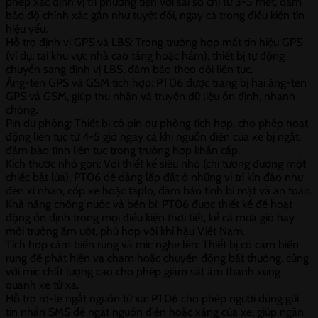
phép xác định vị trí phương tiện với sai số chỉ từ 3-5 mét, đảm
bảo độ chính xác gần như tuyệt đối, ngay cả trong điều kiện tín
hiệu yếu.
Hỗ trợ định vị GPS và LBS: Trong trường hợp mất tín hiệu GPS
(ví dụ: tại khu vực nhà cao tầng hoặc hầm), thiết bị tự động
chuyển sang định vị LBS, đảm bảo theo dõi liên tục.
Ăng-ten GPS và GSM tích hợp: PT06 được trang bị hai ăng-ten
GPS và GSM, giúp thu nhận và truyền dữ liệu ổn định, nhanh
chóng.
Pin dự phòng: Thiết bị có pin dự phòng tích hợp, cho phép hoạt
động liên tục từ 4-5 giờ ngay cả khi nguồn điện của xe bị ngắt,
đảm bảo tính liên tục trong trường hợp khẩn cấp.
Kích thước nhỏ gọn: Với thiết kế siêu nhỏ (chỉ tương đương một
chiếc bật lửa), PT06 dễ dàng lắp đặt ở những vị trí kín đáo như
đèn xi nhan, cốp xe hoặc taplo, đảm bảo tính bí mật và an toàn.
Khả năng chống nước và bền bỉ: PT06 được thiết kế để hoạt
động ổn định trong mọi điều kiện thời tiết, kể cả mưa gió hay
môi trường ẩm ướt, phù hợp với khí hậu Việt Nam.
Tích hợp cảm biến rung và mic nghe lén: Thiết bị có cảm biến
rung để phát hiện va chạm hoặc chuyển động bất thường, cùng
với mic chất lượng cao cho phép giám sát âm thanh xung
quanh xe từ xa.
Hỗ trợ rơ-le ngắt nguồn từ xa: PT06 cho phép người dùng gửi
tin nhắn SMS để ngắt nguồn điện hoặc xăng của xe, giúp ngăn