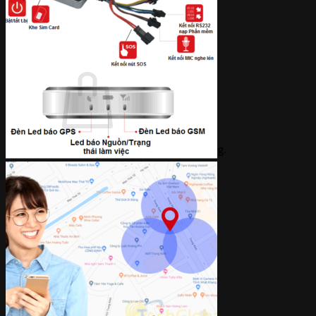
Giỏ hàng /
0
₫
0
Chưa có sản phẩm trong giỏ hàng.
Quay trở lại cửa hàng
0