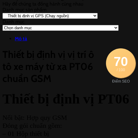
Hãy để chúng ta đồng hành cùng nhau
Danh mục sản phẩm
Danh mục
Danh
mục
Mô tả
Thiết bị định vị vị trí ô
70
tô xe máy từ xa PT06
/ 100
chuẩn GSM
Điểm SEO
Thiết bị định vị PT06
Nổi bật: Hợp quy GSM
Đóng gói chuẩn gồm:
– 01 Hộp thiết bị