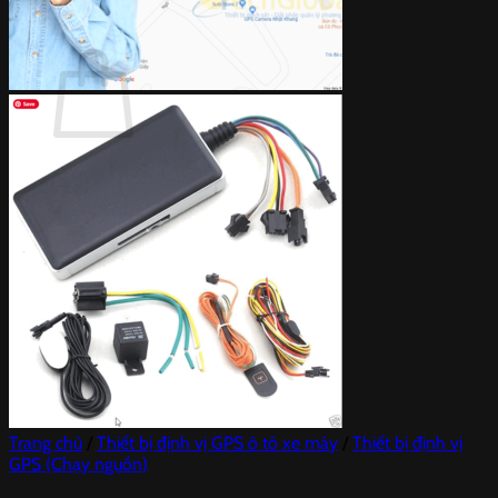
Giỏ hàng
Chưa có sản phẩm trong giỏ hàng.
Quay trở lại cửa hàng
Trang chủ
/
Thiết bị định vị GPS ô tô xe máy
/
Thiết bị định vị
GPS (Chạy nguồn)