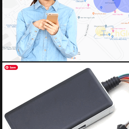
Chuông cửa có hình
Thiết bị định vị GPS ô tô xe máy
Thiết bị định vị GPS (Chạy nguồn)
Thiết bị định vị GPS (Chạy PIN) Không dây
PHỤ KIỆN ĐỊNH VỊ và THẺ NHỚ
Dịch vụ
Marketing Online
Thiết kế website chuẩn SEO
Hỗ trợ