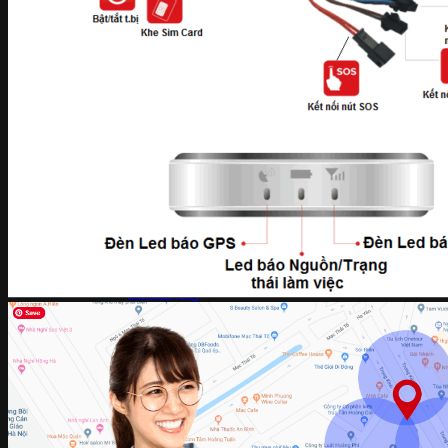
Camera EZVIZ
Camera ngụy trang
Camera Hành Trình
Thiết bị tổng đài nội bộ
Thiết bị VoIP
Điện thoại IP
Thiết bị tổng đài nội bộ
Tổng đài IP Smart PBX
5. Thiết bị máy chủ
Server thiết bị máy chủ phụ kiện
SERVER DELL
Thiết bị Storage
Linh kiện
Thiết bị UPS
Máy tính học tập làm việc
Cáp mạng
4. Thiết bị nhà thông minh
Trung tâm điều khiển Nhà thông minh
Công tắc và ổ cắm nhà thông minh
Cảm Biến kết nối với Trung tâm
Báo Động chống trộm
Báo trộm qua bộ trung tâm
Báo trộm độc lập
Máy chấm công