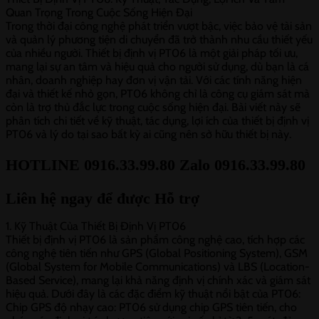
Quan Trọng Trong Cuộc Sống Hiện Đại
Trong thời đại công nghệ phát triển vượt bậc, việc bảo vệ tài sản
và quản lý phương tiện di chuyển đã trở thành nhu cầu thiết yếu
của nhiều người. Thiết bị định vị PT06 là một giải pháp tối ưu,
mang lại sự an tâm và hiệu quả cho người sử dụng, dù bạn là cá
nhân, doanh nghiệp hay đơn vị vận tải. Với các tính năng hiện
đại và thiết kế nhỏ gọn, PT06 không chỉ là công cụ giám sát mà
còn là trợ thủ đắc lực trong cuộc sống hiện đại. Bài viết này sẽ
phân tích chi tiết về kỹ thuật, tác dụng, lợi ích của thiết bị định vị
PT06 và lý do tại sao bất kỳ ai cũng nên sở hữu thiết bị này.
HOTLINE 0916.33.99.80 Zalo 0916.33.99.80
Liên hệ ngay để được Hỗ trợ
1. Kỹ Thuật Của Thiết Bị Định Vị PT06
Thiết bị định vị PT06 là sản phẩm công nghệ cao, tích hợp các
công nghệ tiên tiến như GPS (Global Positioning System), GSM
(Global System for Mobile Communications) và LBS (Location-
Based Service), mang lại khả năng định vị chính xác và giám sát
hiệu quả. Dưới đây là các đặc điểm kỹ thuật nổi bật của PT06:
Chip GPS độ nhạy cao: PT06 sử dụng chip GPS tiên tiến, cho