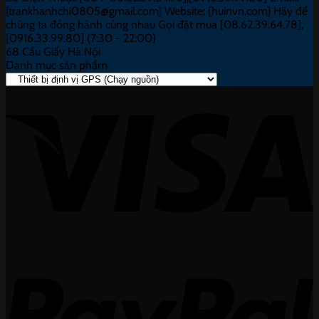
[trankhanhchi0805@gmail.com] Website: [huinvn.com] Hãy để
chúng ta đồng hành cùng nhau Gọi đặt mua [08.62.39.64.78],
[0916.33.99.80] (7:30 - 22:00)
68 Cầu Giấy Hà Nội
Danh mục sản phẩm