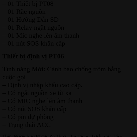
– 01 Thiết bị PT08
– 01 Rắc nguồn
– 01 Hướng Dẫn SD
– 01 Relay ngắt nguồn
– 01 Mic nghe lén âm thanh
– 01 nút SOS khẩn cấp
Thiết bị định vị PT06
Tính năng Mới: Cảnh báo chống trộm bằng
cuộc gọi
– Định vị nhập khẩu cao cấp.
– Có ngắt nguồn xe từ xa
– Có MIC nghe lén âm thanh
– Có nút SOS khẩn cấp
– Có pin dự phòng
– Trạng thái ACC
Thiết Bị Định Vị PT06: Kỹ Thuật, Tác Dụng, Lợi Ích Và Tầm