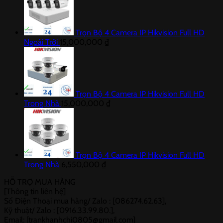
Trọn Bộ 4 Camera IP Hikvision Full HD
Ngoài Trời
15,000,000
₫
Trọn Bộ 4 Camera IP Hikvision Full HD
Trong Nhà
15,000,000
₫
Trọn Bộ 4 Camera IP Hikvision Full HD
Trong Nhà
6,550,000
₫
HỖ TRỢ MUA HÀNG
[Thông tin liên hệ]
Số Điện Thoại mua hàng/ Zalo : [086274.62.63],
Kỹ thuật/ Zalo : [0916.33.99.80.],
Email: [trankhanhchi0805@gmail.com]