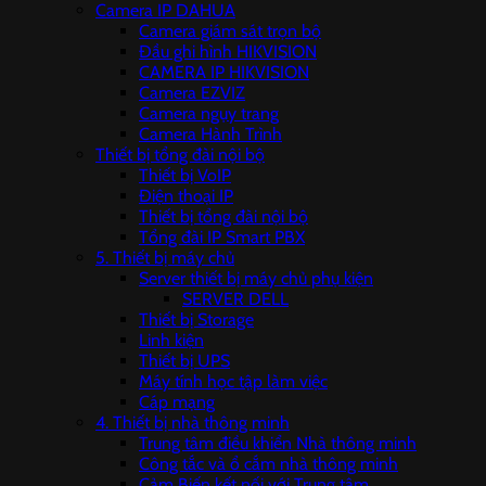
Camera IP DAHUA
Camera giám sát trọn bộ
Đầu ghi hình HIKVISION
CAMERA IP HIKVISION
Camera EZVIZ
Camera ngụy trang
Camera Hành Trình
Thiết bị tổng đài nội bộ
Thiết bị VoIP
Điện thoại IP
Thiết bị tổng đài nội bộ
Tổng đài IP Smart PBX
5. Thiết bị máy chủ
Server thiết bị máy chủ phụ kiện
SERVER DELL
Thiết bị Storage
Linh kiện
Thiết bị UPS
Máy tính học tập làm việc
Cáp mạng
4. Thiết bị nhà thông minh
Trung tâm điều khiển Nhà thông minh
Công tắc và ổ cắm nhà thông minh
Cảm Biến kết nối với Trung tâm