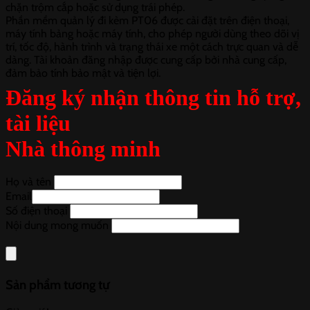
chặn trộm cắp hoặc sử dụng trái phép.
Phần mềm quản lý đi kèm PT06 được cài đặt trên điện thoại,
máy tính bảng hoặc máy tính, cho phép người dùng theo dõi vị
trí, tốc độ, hành trình và trạng thái xe một cách trực quan và dễ
dàng. Tài khoản đăng nhập được cung cấp bởi nhà cung cấp,
đảm bảo tính bảo mật và tiện lợi.
Đăng ký nhận thông tin hỗ trợ,
tài liệu
Nhà thông minh
Họ và tên
Email
Số điện thoại
Nội dung mong muốn
Sản phẩm tương tự