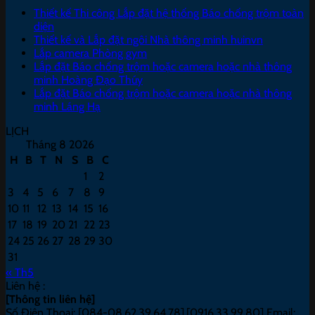
Thiết kế Thi công Lắp đặt hệ thống Báo chống trộm toàn
diện
Thiết kế và Lắp đặt ngôi Nhà thông minh huinvn
Lắp camera Phòng gym
Lắp đặt Báo chống trộm hoặc camera hoặc nhà thông
minh Hoàng Đạo Thúy
Lắp đặt Báo chống trộm hoặc camera hoặc nhà thông
minh Láng Hạ
LỊCH
Tháng 8 2026
H
B
T
N
S
B
C
1
2
3
4
5
6
7
8
9
10
11
12
13
14
15
16
17
18
19
20
21
22
23
24
25
26
27
28
29
30
31
« Th5
Liên hệ :
[Thông tin liên hệ]
Số Điện Thoại: [084-08.62.39.64.78],[0916.33.99.80] Email: