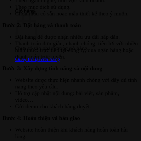
Theo ngành nghề, lĩnh vực kinh doanh.
Theo mục đích sử dụng.
Giỏ hàng
Chọn mẫu có sẵn hoặc mẫu thiết kế theo ý muốn.
Bước 2: Đặt hàng và thanh toán
Đặt hàng để được nhận nhiều ưu đãi hấp dẫn.
Thanh toán đơn giản, nhanh chóng, tiện lợi với nhiều
Chưa có sản phẩm trong giỏ hàng.
hình thức: trực tiếp tại công ty, qua ngân hàng hoặc
thanh toán trực tuyến.
Quay trở lại cửa hàng
Bước 3: Xây dựng tính năng và nội dung
Website được thực hiện nhanh chóng với đầy đủ tính
năng theo yêu cầu.
Hỗ trợ cập nhật nội dung: bài viết, sản phẩm,
video…
Gửi demo cho khách hàng duyệt.
Bước 4: Hoàn thiện và bàn giao
Website hoàn thiện khi khách hàng hoàn toàn hài
lòng.