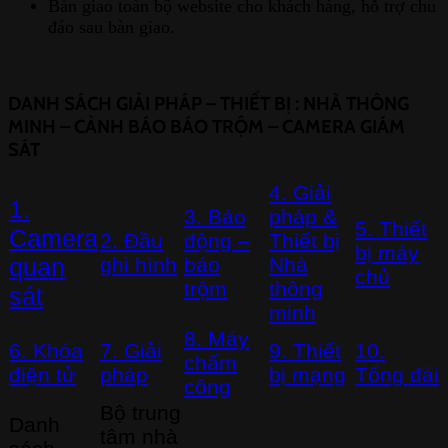
Bàn giao toàn bộ website cho khách hàng, hỗ trợ chu
đáo sau bàn giao.
DANH SÁCH GIẢI PHÁP – THIẾT BỊ : NHÀ THÔNG
MINH – CẢNH BÁO BÁO TRỘM – CAMERA GIÁM
SÁT
4. Giải
1.
3. Báo
pháp &
5. Thiết
Camera
2. Đầu
động –
Thiết bị
bị máy
quan
ghi hình
báo
Nhà
chủ
trộm
thông
sát
minh
8. Máy
6. Khóa
7. Giải
9. Thiết
10.
chấm
điện tử
pháp
bị mạng
Tổng đài
công
Bộ trung
Danh
tâm nhà