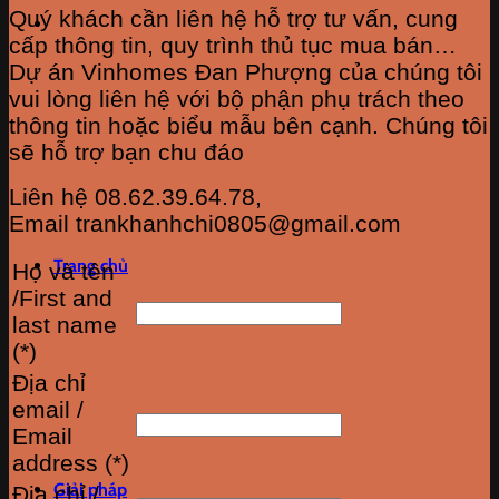
Quý khách cần liên hệ hỗ trợ tư vấn, cung
cấp thông tin, quy trình thủ tục mua bán…
Dự án Vinhomes Đan Phượng của chúng tôi
vui lòng liên hệ với bộ phận phụ trách theo
thông tin hoặc biểu mẫu bên cạnh. Chúng tôi
sẽ hỗ trợ bạn chu đáo
Liên hệ 08.62.39.64.78,
Email trankhanhchi0805@gmail.com
Trang chủ
Họ và tên
/First and
last name
(*)
Địa chỉ
email /
Email
address (*)
Giải pháp
Địa chỉ /