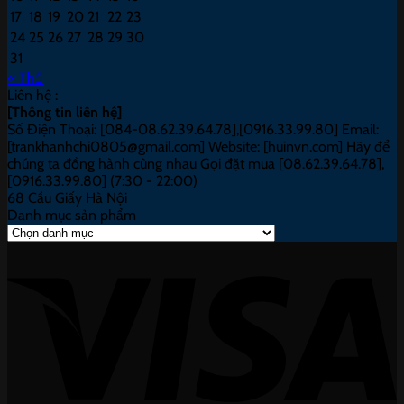
17
18
19
20
21
22
23
24
25
26
27
28
29
30
31
« Th5
Liên hệ :
[Thông tin liên hệ]
Số Điện Thoại: [084-08.62.39.64.78],[0916.33.99.80] Email:
[trankhanhchi0805@gmail.com] Website: [huinvn.com] Hãy để
chúng ta đồng hành cùng nhau Gọi đặt mua [08.62.39.64.78],
[0916.33.99.80] (7:30 - 22:00)
68 Cầu Giấy Hà Nội
Danh mục sản phẩm