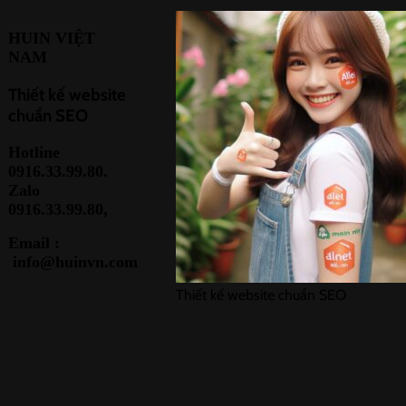
HUIN VIỆT
NAM
Thiết kế website
chuẩn SEO
Hotline
0916.33.99.80.
Zalo
0916.33.99.80,
Email :
info@huinvn.com
Thiết kế website chuẩn SEO