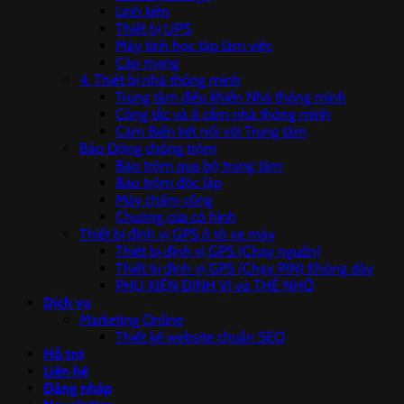
Linh kiện
Thiết bị UPS
Máy tính học tập làm việc
Cáp mạng
4. Thiết bị nhà thông minh
Trung tâm điều khiển Nhà thông minh
Công tắc và ổ cắm nhà thông minh
Cảm Biến kết nối với Trung tâm
Báo Động chống trộm
Báo trộm qua bộ trung tâm
Báo trộm độc lập
Máy chấm công
Chuông cửa có hình
Thiết bị định vị GPS ô tô xe máy
Thiết bị định vị GPS (Chạy nguồn)
Thiết bị định vị GPS (Chạy PIN) Không dây
PHỤ KIỆN ĐỊNH VỊ và THẺ NHỚ
Dịch vụ
Marketing Online
Thiết kế website chuẩn SEO
Hỗ trợ
Liên hệ
Đăng nhập