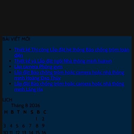
BÀI VIẾT MỚI
Thiết kế Thi công Lắp đặt hệ thống Báo chống trộm toàn
diện
Thiết kế và Lắp đặt ngôi Nhà thông minh huinvn
Lắp camera Phòng gym
Lắp đặt Báo chống trộm hoặc camera hoặc nhà thông
minh Hoàng Đạo Thúy
Lắp đặt Báo chống trộm hoặc camera hoặc nhà thông
minh Láng Hạ
LỊCH
Tháng 8 2026
H
B
T
N
S
B
C
1
2
3
4
5
6
7
8
9
10
11
12
13
14
15
16