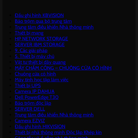
Đầu ghi hình KBVISION
Báo trộm qua bộ trung tâm
Trung tâm điều khiển Nhà thông minh
Thiết bị mạng
HP NETWORK STORAGE
SERVER IBM STORAGE
9. Các giải pháp
5. Thiết bị máy chủ
Vật tư thiết bị dây quang
MÁY CHẤM CÔNG – CHUÔNG CỬA CÓ HÌNH
Chuông cửa có hình
Máy tính học tập làm việc
Thiết bị UPS
Camera IP DAHUA
Dell PowerEdge T30
Báo trộm độc lập
SERVER DELL
Trung tâm điều khiển Nhà thông minh
Camera EZVIZ
Đầu ghi hình HIKVISION
Thiết bị nhà thông minh Độc lập Khép kín