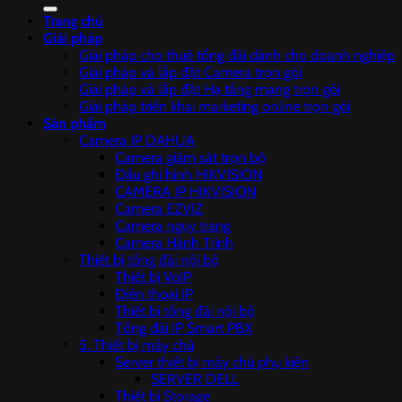
kiếm:
Trang chủ
Giải pháp
Giải pháp cho thuê tổng đài dành cho doanh nghiệp
Giải pháp và lắp đặt Camera trọn gói
Giải pháp và lắp đặt Hạ tầng mạng trọn gói
Giải pháp triển khai marketing online trọn gói
Sản phẩm
Camera IP DAHUA
Camera giám sát trọn bộ
Đầu ghi hình HIKVISION
CAMERA IP HIKVISION
Camera EZVIZ
Camera ngụy trang
Camera Hành Trình
Thiết bị tổng đài nội bộ
Thiết bị VoIP
Điện thoại IP
Thiết bị tổng đài nội bộ
Tổng đài IP Smart PBX
5. Thiết bị máy chủ
Server thiết bị máy chủ phụ kiện
SERVER DELL
Thiết bị Storage