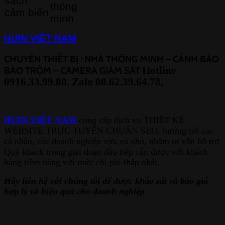
sách
thông
cảm biến
minh
HUIN VIỆT NAM
CHUYÊN THIẾT BỊ : NHÀ THÔNG MINH – CẢNH BÁO
BÁO TRỘM – CAMERA GIÁM SÁT
Hotline
0916.33.99.80. Zalo 08.62.39.64.78,
HUIN VIỆT NAM
cung cấp dịch vụ THIẾT KẾ
WEBSITE TRỰC TUYẾN CHUẨN SEO, hướng tới các
cá nhân, các doanh nghiệp vừa và nhỏ, nhằm tư vấn hỗ trợ
Quý khách trong giai đoạn đầu tiếp cận được với khách
hàng tiềm năng với mức chi phí thấp nhất.
Hãy liên hệ với chúng tôi để được khảo sát và báo giá
hợp lý và hiệu quả cho doanh nghiệp