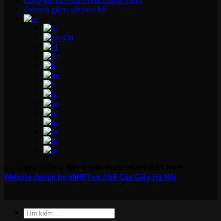
Công tắc và ổ cắm nhà thông minh
Camera giám sát trọn bộ
Copyright 2026 ©
Bản quyền thuộc HUIN VIỆT NAM
Website design by allNET.vn //68 Cầu Giấy Hà Nội
Tìm