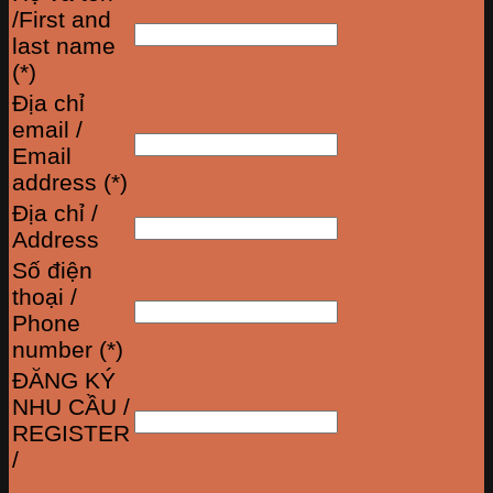
/First and
last name
(*)
Địa chỉ
email /
Email
address (*)
Địa chỉ /
Address
Số điện
thoại /
Phone
number (*)
ĐĂNG KÝ
NHU CẦU /
REGISTER
/