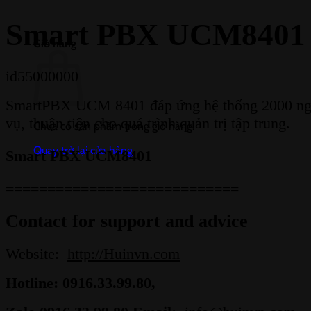
Smart PBX UCM8401
Giỏ hàng
id55000000
SmartPBX UCM 8401 đáp ứng hệ thống 2000 người 
vụ, thuận tiện cho quá trình quản trị tập trung.
Chưa có sản phẩm trong giỏ hàng.
Quay trở lại cửa hàng
Smart PBX UCM8401
============================
Contact for support and advice
Website:
http://Huinvn.com
Hotline: 0916.33.99.80,