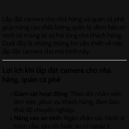
Lắp đặt camera cho nhà hàng và quán cà phê
giúp nâng cao chất lượng quản lý, đảm bảo an
ninh và mang lại sự hài lòng cho khách hàng.
Dưới đây là những thông tin cần thiết về việc
lắp đặt camera cho mô hình này:
Lợi ích khi lắp đặt camera cho nhà
hàng, quán cà phê
Giám sát hoạt động
: Theo dõi nhân viên
làm việc, phục vụ khách hàng, đảm bảo
thái độ chuyên nghiệp.
Nâng cao an ninh
: Ngăn chặn các hành vi
trộm cắp, gây rối hoặc sự cố ngoài ý