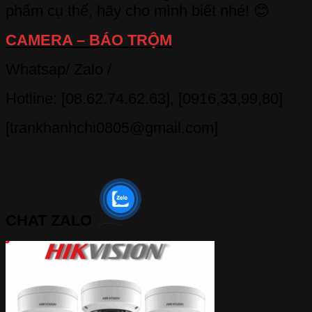
phẩm cụ thể, hãy cho mình biết nhé! 😊
CAMERA – BÁO TRỘM
Whatsap/ Zalo /
Hotline: [08.62.74.62.63], [0916,33,99,80]
[trankhanhchi0805@gmail.com]
CHAT ZALO