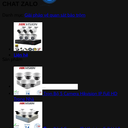
CHAT ZALO
Danh mục:
Giải pháp về quan sát báo trộm
Liên hệ
Sản phẩm
Tìm
kiếm:
Trọn Bộ 5 Camera Hikvision IP Full HD
Trong Nhà