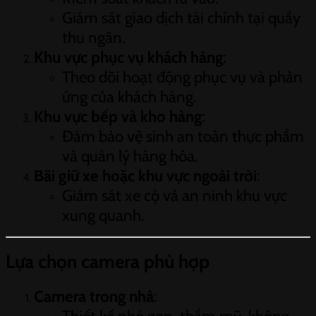
Giám sát giao dịch tài chính tại quầy
thu ngân.
Khu vực phục vụ khách hàng
:
Theo dõi hoạt động phục vụ và phản
ứng của khách hàng.
Khu vực bếp và kho hàng
:
Đảm bảo vệ sinh an toàn thực phẩm
và quản lý hàng hóa.
Bãi giữ xe hoặc khu vực ngoài trời
:
Giám sát xe cộ và an ninh khu vực
xung quanh.
Lựa chọn camera phù hợp
Camera trong nhà
: