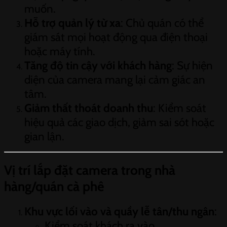
muốn.
Hỗ trợ quản lý từ xa
: Chủ quán có thể
giám sát mọi hoạt động qua điện thoại
hoặc máy tính.
Tăng độ tin cậy với khách hàng
: Sự hiện
diện của camera mang lại cảm giác an
tâm.
Giảm thất thoát doanh thu
: Kiểm soát
hiệu quả các giao dịch, giảm sai sót hoặc
gian lận.
Vị trí lắp đặt camera trong nhà
hàng/quán cà phê
Khu vực lối vào và quầy lễ tân/thu ngân
:
Kiểm soát khách ra vào.