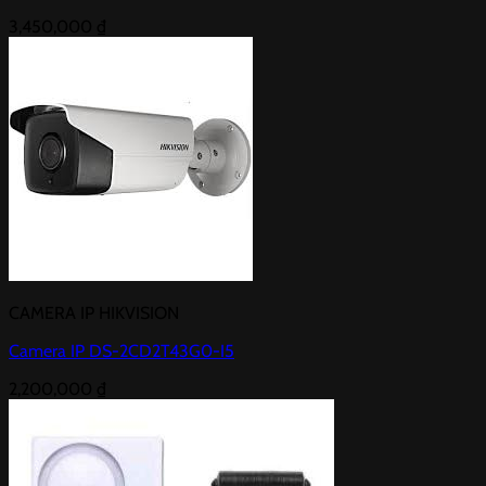
3,450,000
₫
CAMERA IP HIKVISION
Camera IP DS-2CD2T43G0-I5
2,200,000
₫