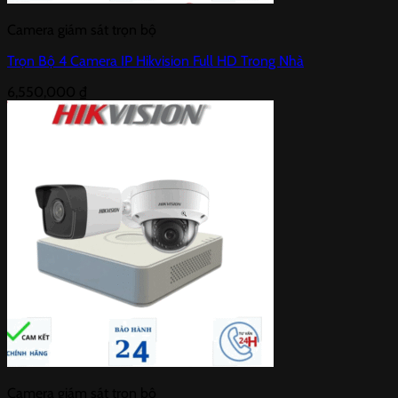
Camera giám sát trọn bộ
Trọn Bộ 4 Camera IP Hikvision Full HD Trong Nhà
6,550,000
₫
Camera giám sát trọn bộ