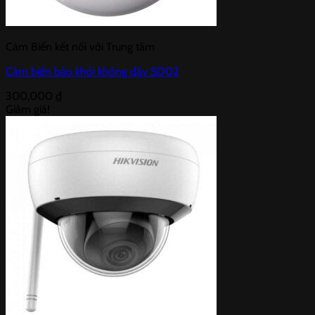
Cảm Biến kết nối với Trung tâm
Cảm biến báo khói không dây SD02
300,000
₫
Giảm giá!