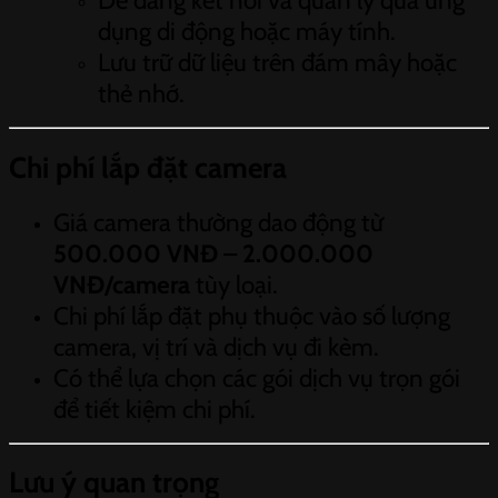
Dễ dàng kết nối và quản lý qua ứng
dụng di động hoặc máy tính.
Lưu trữ dữ liệu trên đám mây hoặc
thẻ nhớ.
Chi phí lắp đặt camera
Giá camera thường dao động từ
500.000 VNĐ – 2.000.000
VNĐ/camera
tùy loại.
Chi phí lắp đặt phụ thuộc vào số lượng
camera, vị trí và dịch vụ đi kèm.
Có thể lựa chọn các gói dịch vụ trọn gói
để tiết kiệm chi phí.
Lưu ý quan trọng