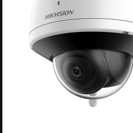
Camera EZVIZ
Camera ngụy trang
Camera Hành Trình
Thiết bị tổng đài nội bộ
Thiết bị VoIP
Điện thoại IP
Thiết bị tổng đài nội bộ
Tổng đài IP Smart PBX
5. Thiết bị máy chủ
Server thiết bị máy chủ phụ kiện
SERVER DELL
Thiết bị Storage
Linh kiện
Thiết bị UPS
Máy tính học tập làm việc
Cáp mạng
4. Thiết bị nhà thông minh
Trung tâm điều khiển Nhà thông minh
Công tắc và ổ cắm nhà thông minh
Cảm Biến kết nối với Trung tâm
Báo Động chống trộm
Báo trộm qua bộ trung tâm
Báo trộm độc lập
Máy chấm công