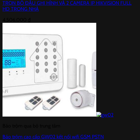
TRỌN BỘ ĐẦU GHI HÌNH VÀ 2 CAMERA IP HIKVISION FULL
HD TRONG NHÀ
4,506,000
₫
Báo trộm qua bộ trung tâm
Báo trộm cao cấp GW02 kết nối wifi GSM PSTN