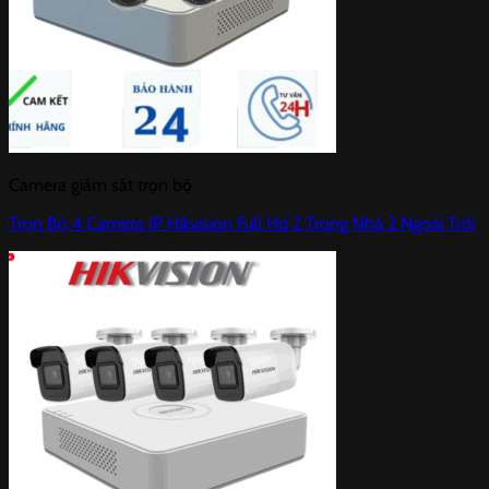
Camera giám sát trọn bộ
Trọn Bộ 4 Camera IP Hikvision Full Hd 2 Trong Nhà 2 Ngoài Trời